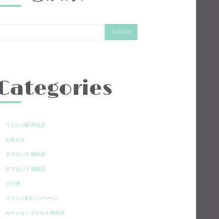
Categories
うどんの駅 西桂店
お知らせ
すてないで 昭和店
すてないで 都留店
その他
イベント&キャンペーン
カーショップツルタ 西桂店