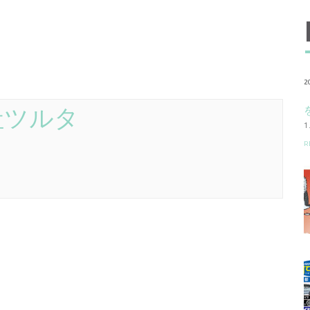
2
社ツルタ
R