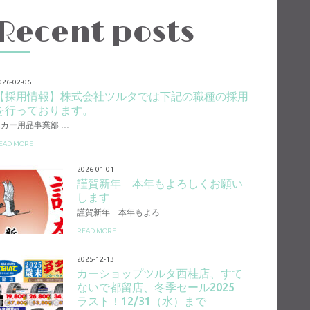
Recent posts
026-02-06
【採用情報】株式会社ツルタでは下記の職種の採用
を行っております。
1.カー用品事業部 …
EAD MORE
2026-01-01
謹賀新年 本年もよろしくお願い
します
謹賀新年 本年もよろ…
READ MORE
2025-12-13
カーショップツルタ西桂店、すて
ないで都留店、冬季セール2025
ラスト！12/31（水）まで