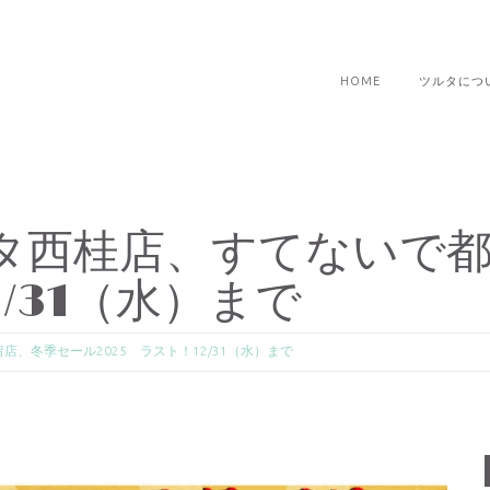
HOME
ツルタにつ
タ西桂店、すてないで都
2/31（水）まで
、冬季セール2025 ラスト！12/31（水）まで