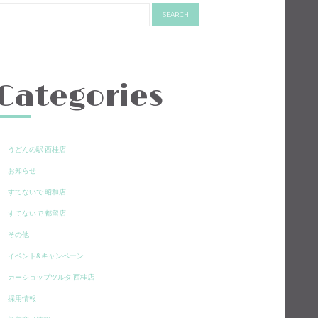
Categories
うどんの駅 西桂店
お知らせ
すてないで 昭和店
すてないで 都留店
その他
イベント&キャンペーン
カーショップツルタ 西桂店
採用情報