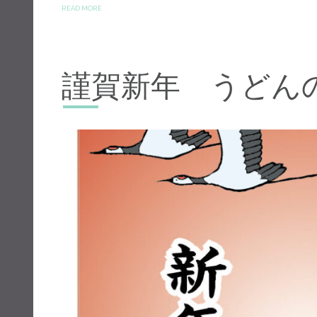
READ MORE
謹賀新年 うどん