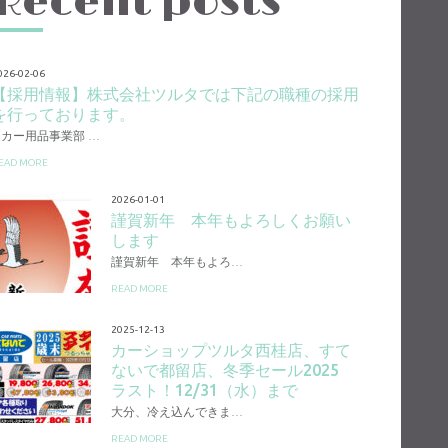
Recent posts
026-02-06
【採用情報】株式会社ツルタでは下記の職種の採用
を行っております。
1.カー用品事業部 …
EAD MORE
2026-01-01
謹賀新年 本年もよろしくお願い
します
謹賀新年 本年もよろ…
READ MORE
2025-12-13
カーショップツルタ西桂店、すて
ないで都留店、冬季セール2025
ラスト！12/31（水）まで
大分、冷え込んできま…
READ MORE