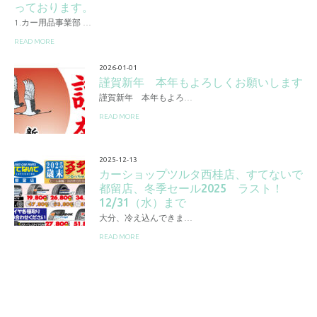
っております。
1.カー用品事業部 …
READ MORE
2026-01-01
謹賀新年 本年もよろしくお願いします
謹賀新年 本年もよろ…
READ MORE
2025-12-13
カーショップツルタ西桂店、すてないで
都留店、冬季セール2025 ラスト！
12/31（水）まで
大分、冷え込んできま…
READ MORE