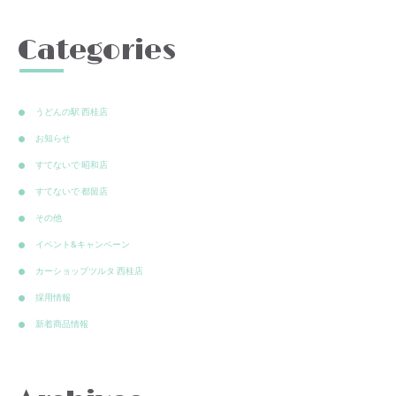
Categories
うどんの駅 西桂店
お知らせ
すてないで 昭和店
すてないで 都留店
その他
イベント&キャンペーン
カーショップツルタ 西桂店
採用情報
新着商品情報