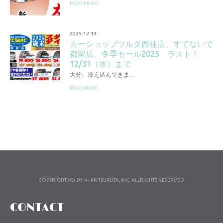
READ MORE
2025-12-13
カーショップツルタ西桂店、すてないで
都留店、冬季セール2025 ラスト！
12/31（水）まで
大分、冷え込んできま…
READ MORE
COPYRIGHT (C) 2014- KK-TSURUTA,INC. ALLRIGHTS RESERVED.
CONTACT