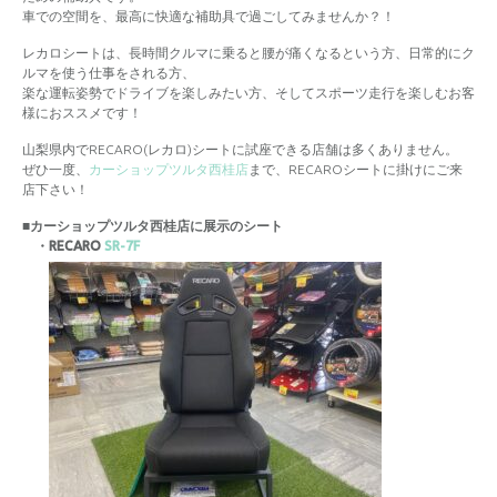
車での空間を、最高に快適な補助具で過ごしてみませんか？！
レカロシートは、長時間クルマに乗ると腰が痛くなるという方、日常的にク
ルマを使う仕事をされる方、
楽な運転姿勢でドライブを楽しみたい方、そしてスポーツ走行を楽しむお客
様におススメです！
山梨県内でRECARO(レカロ)シートに試座できる店舗は多くありません。
ぜひ一度、
カーショップツルタ西桂店
まで、RECAROシートに掛けにご来
店下さい！
■カーショップツルタ西桂店に展示のシート
・RECARO
SR-7F