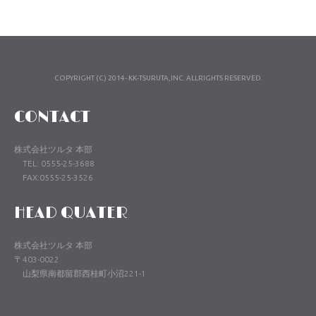
COPYRIGHT (C) 2014- KK-TSURUTA,INC. ALLRIGHTS RESERVED.
CONTACT
株式会社ツルタ 本部
TEL: 0555-25-3688
FAX:0555-25-3526
HEAD QUATER
株式会社ツルタ 本部
〒403-0022
山梨県南都留郡西桂町小沼221-1