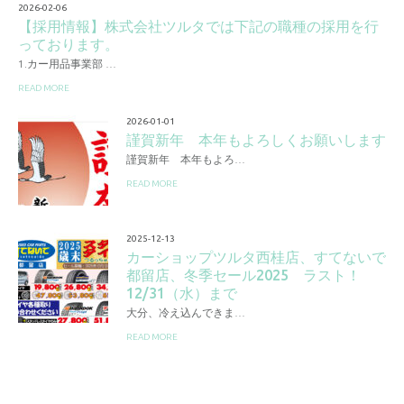
2026-02-06
【採用情報】株式会社ツルタでは下記の職種の採用を行
っております。
1.カー用品事業部 …
READ MORE
2026-01-01
謹賀新年 本年もよろしくお願いします
謹賀新年 本年もよろ…
READ MORE
2025-12-13
カーショップツルタ西桂店、すてないで
都留店、冬季セール2025 ラスト！
12/31（水）まで
大分、冷え込んできま…
READ MORE