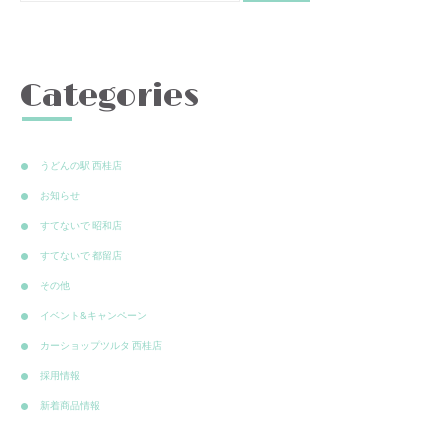
Categories
うどんの駅 西桂店
お知らせ
すてないで 昭和店
すてないで 都留店
その他
イベント&キャンペーン
カーショップツルタ 西桂店
採用情報
新着商品情報