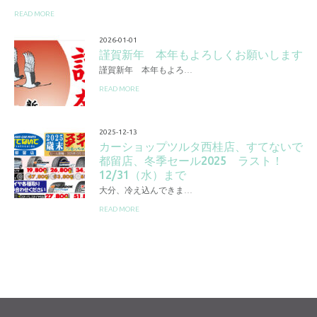
READ MORE
2026-01-01
謹賀新年 本年もよろしくお願いします
謹賀新年 本年もよろ…
READ MORE
2025-12-13
カーショップツルタ西桂店、すてないで
都留店、冬季セール2025 ラスト！
12/31（水）まで
大分、冷え込んできま…
READ MORE