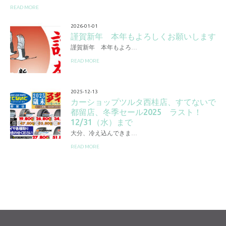
READ MORE
2026-01-01
謹賀新年 本年もよろしくお願いします
謹賀新年 本年もよろ…
READ MORE
2025-12-13
カーショップツルタ西桂店、すてないで
都留店、冬季セール2025 ラスト！
12/31（水）まで
大分、冷え込んできま…
READ MORE