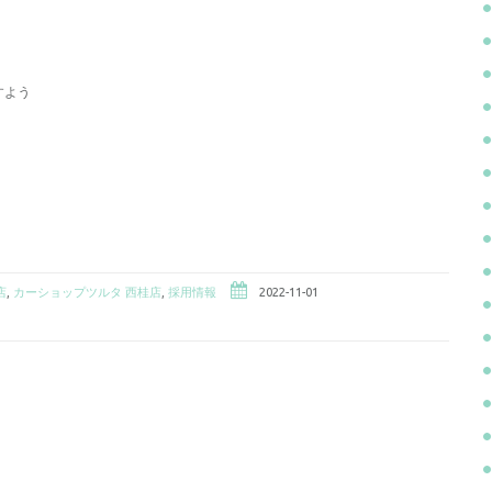
すよう
店
,
カーショップツルタ 西桂店
,
採用情報
2022-11-01