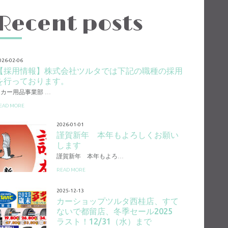
Recent posts
026-02-06
【採用情報】株式会社ツルタでは下記の職種の採用
を行っております。
1.カー用品事業部 …
EAD MORE
2026-01-01
謹賀新年 本年もよろしくお願い
します
謹賀新年 本年もよろ…
READ MORE
2025-12-13
カーショップツルタ西桂店、すて
ないで都留店、冬季セール2025
ラスト！12/31（水）まで