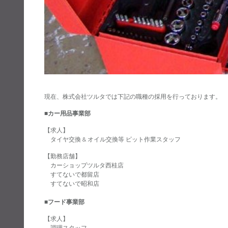
現在、株式会社ツルタでは下記の職種の採用を行っております。
■カー用品事業部
【求人】
タイヤ交換 & オイル交換等 ピット作業スタッフ
【勤務店舗】
カーショップツルタ西桂店
すてないで都留店
すてないで昭和店
■フード事業部
【求人】
調理スタッフ