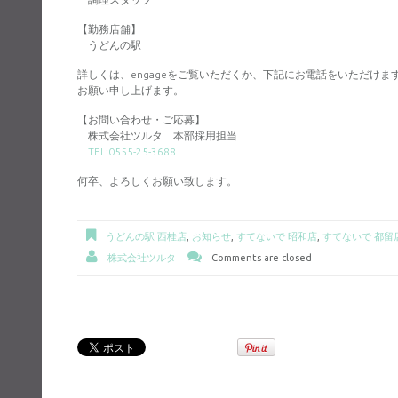
【勤務店舗】
うどんの駅
詳しくは、engageをご覧いただくか、下記にお電話をいただけま
お願い申し上げます。
【お問い合わせ・ご応募】
株式会社ツルタ 本部採用担当
TEL:0555-25-3688
何卒、よろしくお願い致します。
うどんの駅 西桂店
,
お知らせ
,
すてないで 昭和店
,
すてないで 都留
株式会社ツルタ
Comments are closed