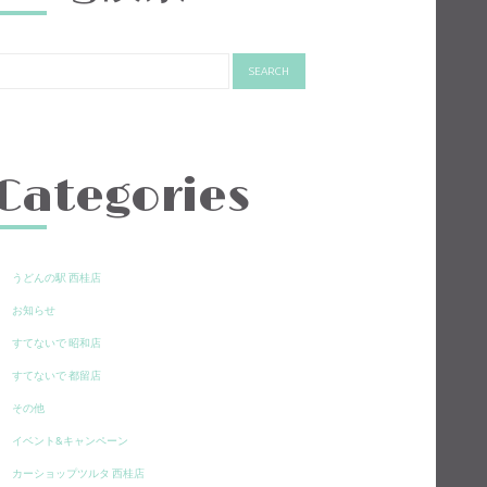
Categories
うどんの駅 西桂店
お知らせ
すてないで 昭和店
すてないで 都留店
その他
イベント&キャンペーン
カーショップツルタ 西桂店