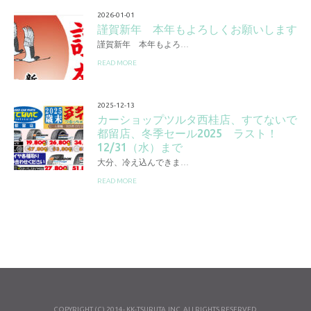
2026-01-01
謹賀新年 本年もよろしくお願いします
謹賀新年 本年もよろ…
READ MORE
2025-12-13
カーショップツルタ西桂店、すてないで
都留店、冬季セール2025 ラスト！
12/31（水）まで
大分、冷え込んできま…
READ MORE
COPYRIGHT (C) 2014- KK-TSURUTA,INC. ALLRIGHTS RESERVED.