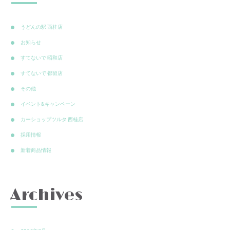
うどんの駅 西桂店
お知らせ
すてないで 昭和店
すてないで 都留店
その他
イベント&キャンペーン
カーショップツルタ 西桂店
採用情報
新着商品情報
Archives