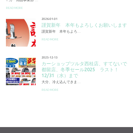
READ MORE
2026-01-01
謹賀新年 本年もよろしくお願いします
謹賀新年 本年もよろ…
READ MORE
2025-12-13
カーショップツルタ西桂店、すてないで
都留店、冬季セール2025 ラスト！
12/31（水）まで
大分、冷え込んできま…
READ MORE