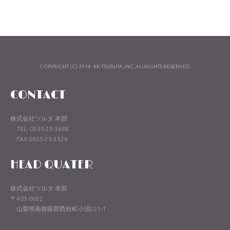
COPYRIGHT (C) 2014- KK-TSURUTA,INC. ALLRIGHTS RESERVED.
CONTACT
株式会社ツルタ 本部
TEL: 0555-25-3688
FAX:0555-25-3526
HEAD QUATER
株式会社ツルタ 本部
〒403-0022
山梨県南都留郡西桂町小沼221-1