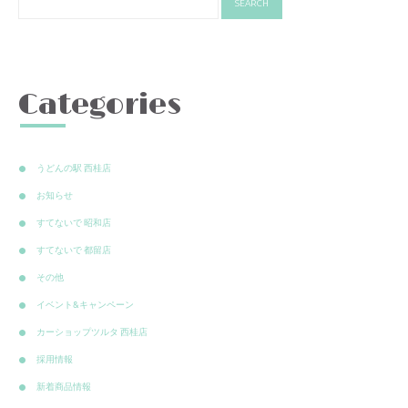
Categories
うどんの駅 西桂店
お知らせ
すてないで 昭和店
すてないで 都留店
その他
イベント&キャンペーン
カーショップツルタ 西桂店
採用情報
新着商品情報