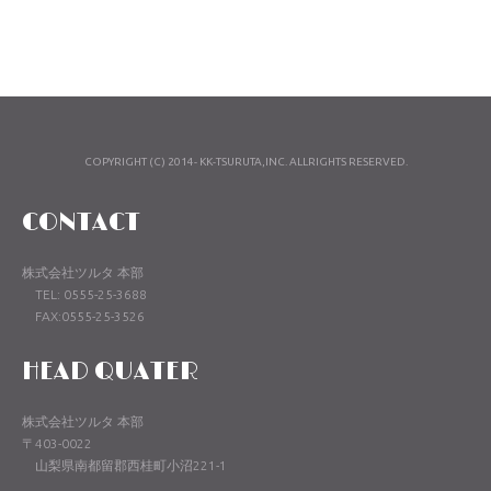
COPYRIGHT (C) 2014- KK-TSURUTA,INC. ALLRIGHTS RESERVED.
CONTACT
株式会社ツルタ 本部
TEL: 0555-25-3688
FAX:0555-25-3526
HEAD QUATER
株式会社ツルタ 本部
〒403-0022
山梨県南都留郡西桂町小沼221-1