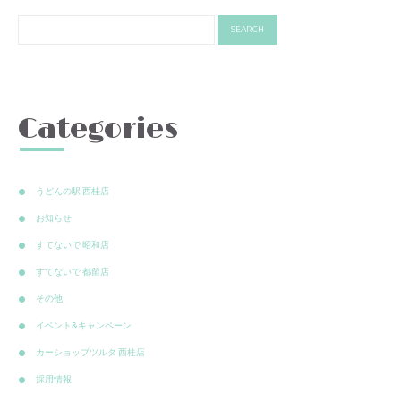
Categories
うどんの駅 西桂店
お知らせ
すてないで 昭和店
すてないで 都留店
その他
イベント&キャンペーン
カーショップツルタ 西桂店
採用情報