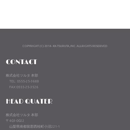
COPYRIGHT (C) 2014- KK-TSURUTA,INC. ALLRIGHTS RESERVED.
CONTACT
株式会社ツルタ 本部
TEL: 0555-25-3688
FAX:0555-25-3526
HEAD QUATER
株式会社ツルタ 本部
〒403-0022
山梨県南都留郡西桂町小沼221-1