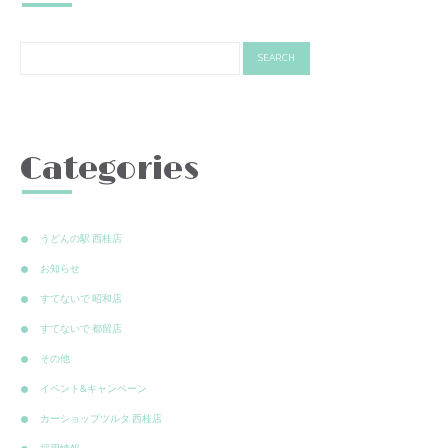
Categories
うどんの駅 西桂店
お知らせ
すてないで 昭和店
すてないで 都留店
その他
イベント&キャンペーン
カーショップツルタ 西桂店